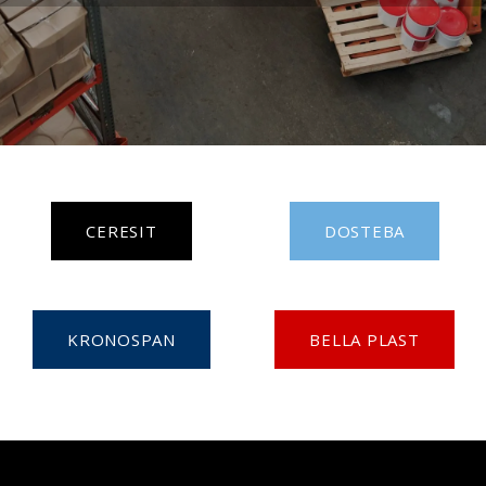
CERESIT
DOSTEBA
KRON​​​​OS​​PAN
BELLA PLA​​​​​​ST